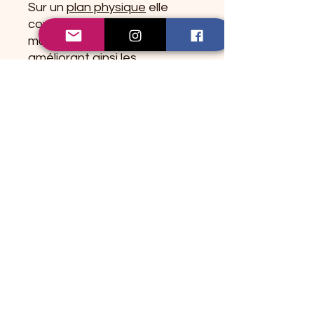
Sur un
plan physique
elle
confère souplesse
musculaire et dextérité,
améliorant ainsi les
capacités physiques. Elle
aide à la régénération des
tissus dans le corps et aide à
la digestion.
Le jaspe Léopard
correspond au
chakra du
plexus solaire.
Purification et
Rechargement !
Le jaspe Léopard
se
purifie