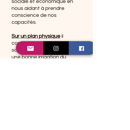
sociale et économique en
nous aidant à prendre
conscience de nos
capacités.
Sur un plan physique
il
contribue à une circulation
sanguine harmonieuse et
une bonne irrigation du
cerveau il va stimuler et
réguler le cœur, améliorer la
santé des poumons et
soulager les problèmes de
vue et cérébraux. Il vous
apporterait de la vitalité.
Le Rubis Zoisite
c
orrespond
au
chakra du cœur
et au
chakra racine
.